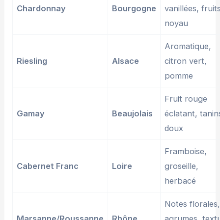
Chardonnay
Bourgogne
vanillées, fruit
noyau
Aromatique,
Riesling
Alsace
citron vert,
pomme
Fruit rouge
Gamay
Beaujolais
éclatant, tanin
doux
Framboise,
Cabernet Franc
Loire
groseille,
herbacé
Notes florales
Marsanne/Roussanne
Rhône
agrumes, text